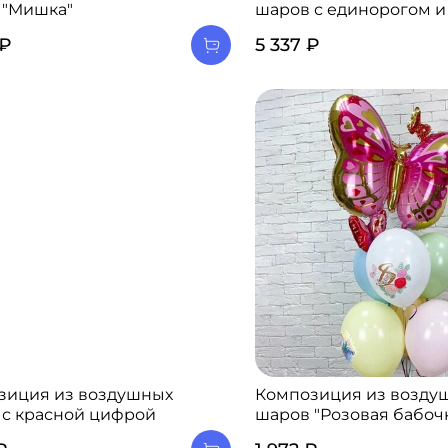
 "Мишка"
шаров с единорогом 
 ₽
5 337 ₽
зиция из воздушных
Композиция из возду
 с красной цифрой
шаров "Розовая бабоч