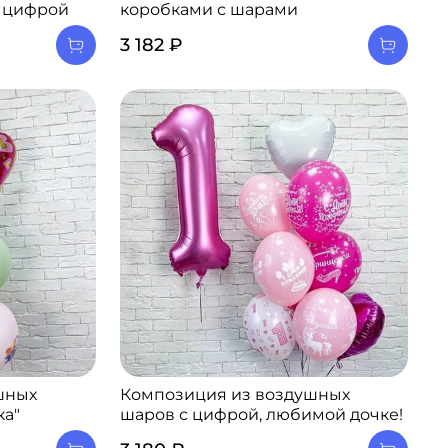
и цифрой
коробками с шарами
3 182 ₽
шных
Композиция из воздушных
ка"
шаров с цифрой, любимой дочке!