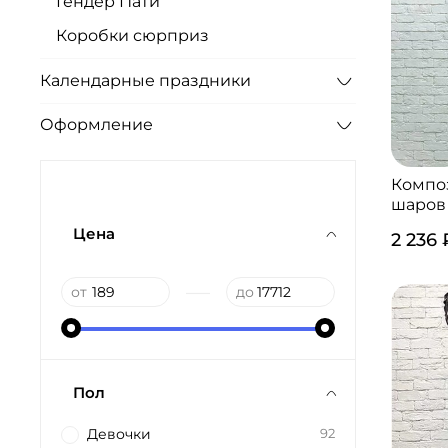
Гендер Пати
Коробки сюрприз
Календарные праздники
Оформление
Компо
шаров
Цена
2 236 
—
от
до
Пол
Девочки
92