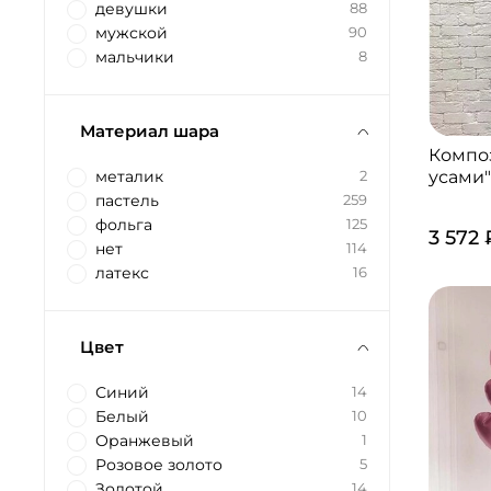
девушки
88
мужской
90
мальчики
8
Материал шара
Компо
усами
металик
2
пастель
259
фольга
125
3 572 
нет
114
латекс
16
Цвет
Синий
14
Белый
10
Оранжевый
1
Розовое золото
5
Золотой
14