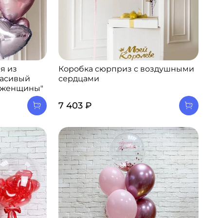
я из
Коробка сюрприз с воздушными
расивый
сердцами
 женщины"
7 403 ₽