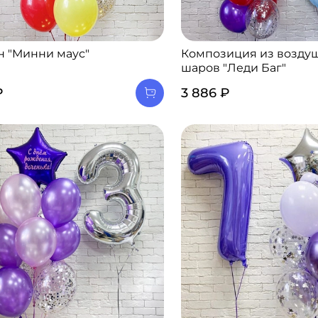
н "Минни маус"
Композиция из возду
шаров "Леди Баг"
₽
3 886 ₽