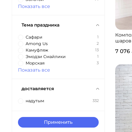
Показать все
Тема праздника
Компо
Сафари
1
шаров
Among Us
2
Камуфляж
13
7 076
Эмодзи Смайлики
1
Морская
3
Показать все
доставляется
надутым
332
Применить