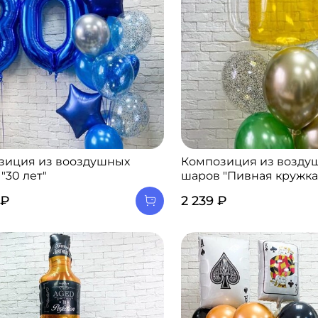
зиция из вооздушных
Композиция из возду
"30 лет"
шаров "Пивная кружка
 ₽
2 239 ₽