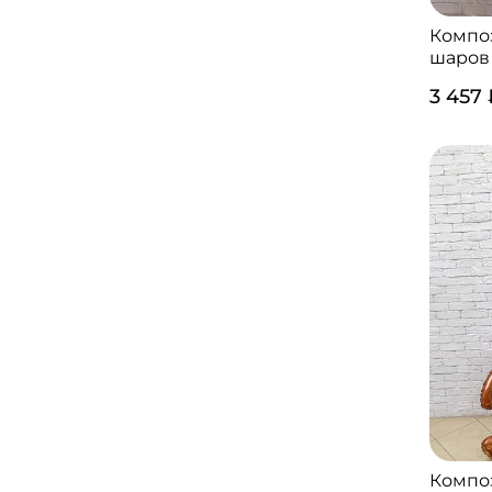
Компо
шаров
3 457
Компо