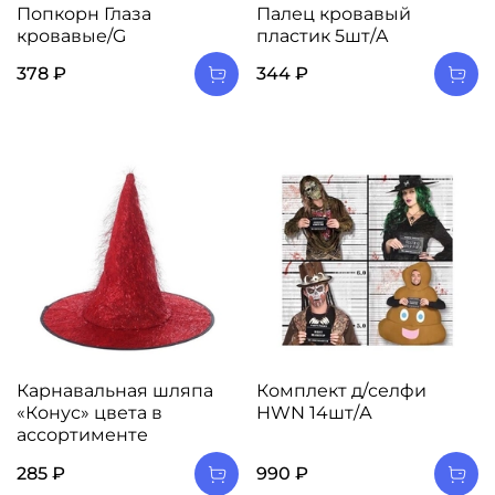
Попкорн Глаза
Палец кровавый
кровавые/G
пластик 5шт/A
378 ₽
344 ₽
Карнавальная шляпа
Комплект д/селфи
«Конус» цвета в
HWN 14шт/А
ассортименте
285 ₽
990 ₽