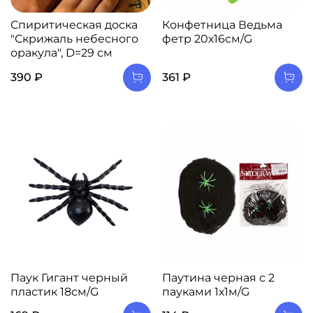
Спиритическая доска
Конфетница Ведьма
"Скрижаль небесного
фетр 20х16см/G
оракула", D=29 см
390 ₽
361 ₽
Паук Гигант черный
Паутина черная с 2
пластик 18см/G
пауками 1х1м/G