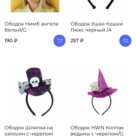
Ободок Нимб ангела
Ободок Ушки Кошки
белый/G
Люкс черный /A
190 ₽
257 ₽
Ободок Шляпка на
Ободок HWN Колпак
хэлоуин с черепом
ведьмы с черепом/G