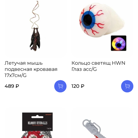
Летучая мышь
Кольцо светящ HWN
подвесная кровавая
Глаз асс/G
17х7см/G
489 ₽
120 ₽