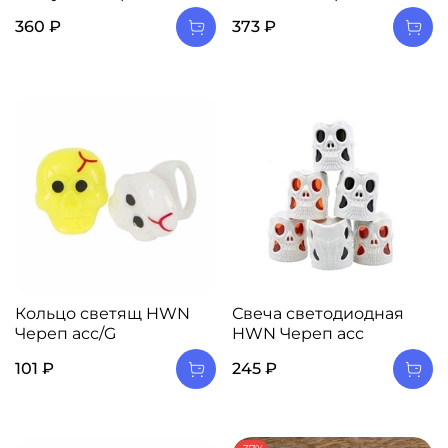
360 ₽
373 ₽
Кольцо светящ HWN
Свеча светодиодная
Череп асс/G
HWN Череп асс
101 ₽
245 ₽