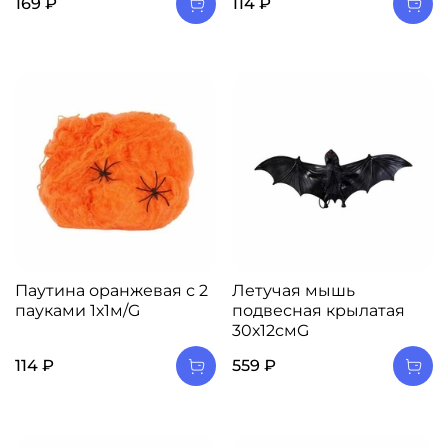
169 ₽
114 ₽
Паутина оранжевая с 2
Летучая мышь
пауками 1х1м/G
подвесная крылатая
30х12смG
114 ₽
559 ₽