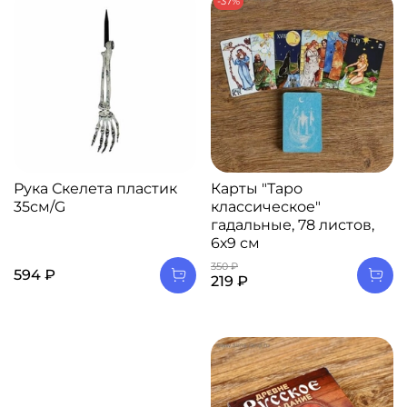
-37%
Рука Скелета пластик
Карты "Таро
35см/G
классическое"
гадальные, 78 листов,
6х9 см
350 ₽
594 ₽
219 ₽