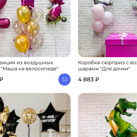
зиция из воздушных
Коробка-сюрприз с в
 "Маша на велосипеде"
шарами "Для дочки"
 ₽
4 883 ₽