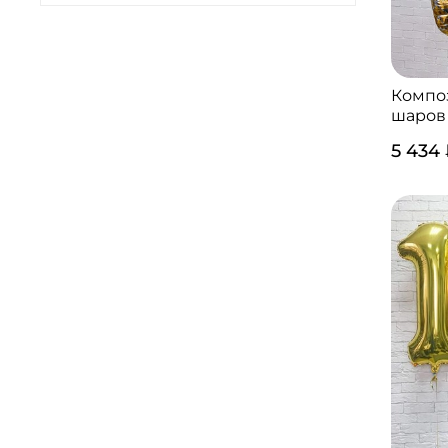
Компо
шаров 
5 434