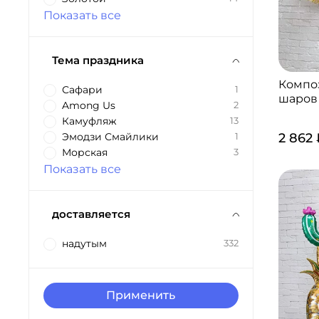
Показать все
Тема праздника
Компо
Сафари
1
шаров
Among Us
2
Камуфляж
13
2 862
Эмодзи Смайлики
1
Морская
3
Показать все
доставляется
надутым
332
Применить