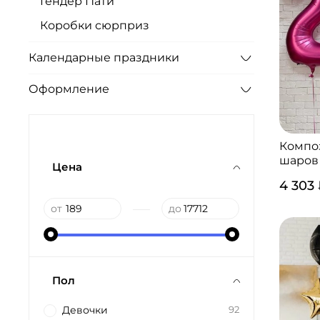
Гендер Пати
Коробки сюрприз
Календарные праздники
Оформление
Компо
шаров
Цена
4 303
—
от
до
Пол
Девочки
92