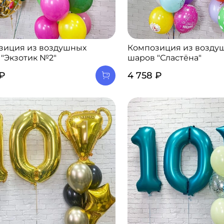
зиция из воздушных
Композиция из возду
"Экзотик №2"
шаров "Сластёна"
 ₽
4 758 ₽