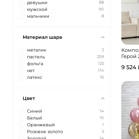
девушки
88
мужской
90
мальчики
8
Материал шара
Компо
металик
2
Герой 
пастель
259
фольга
125
9 524
нет
114
латекс
16
Цвет
Синий
14
Белый
10
Оранжевый
1
Розовое золото
5
Золотой
14