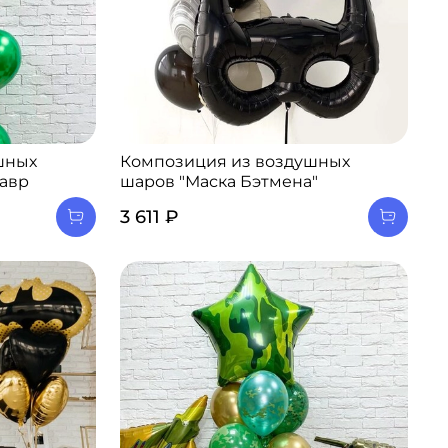
шных
Композиция из воздушных
завр
шаров "Маска Бэтмена"
3 611 ₽