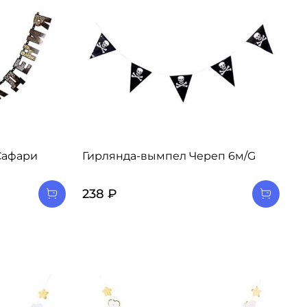
Сафари
Гирлянда-вымпел Череп 6м/G
238 ₽