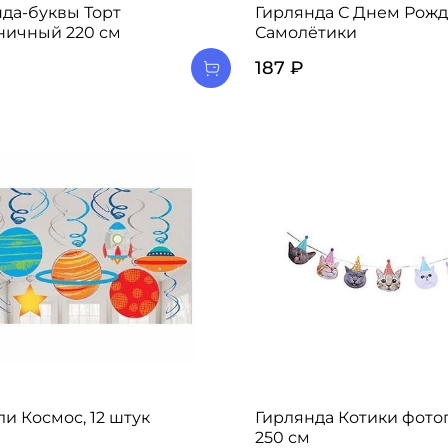
да-буквы Торт
Гирлянда С Днем Рож
ничный 220 см
Самолётики
187 ₽
и Космос, 12 штук
Гирлянда Котики фото
250 см