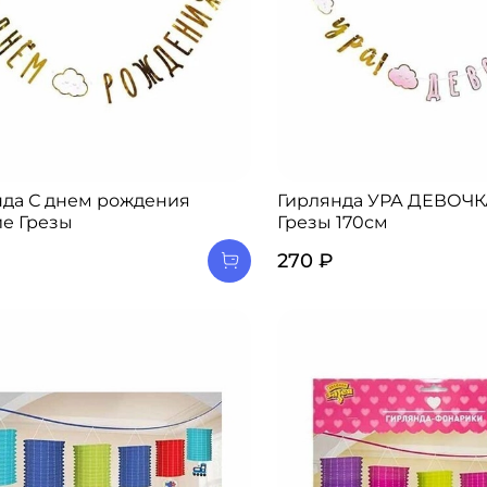
нда С днем рождения
Гирлянда УРА ДЕВОЧК
ие Грезы
Грезы 170см
270 ₽