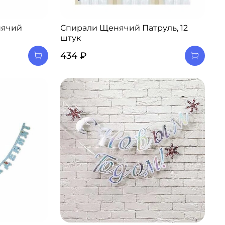
нячий
Спирали Щенячий Патруль, 12
штук
434 ₽