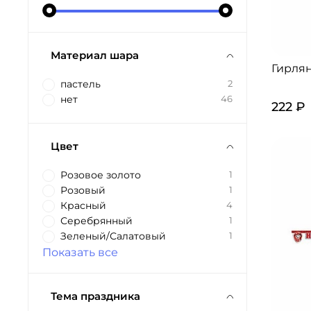
Материал шара
Гирлян
пастель
2
нет
46
222 ₽
Цвет
Розовое золото
1
Розовый
1
Красный
4
Серебрянный
1
Зеленый/Салатовый
1
Показать все
Тема праздника