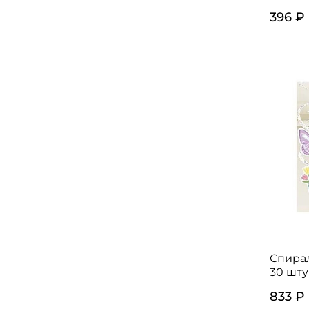
396 ₽
Спира
30 шту
833 ₽