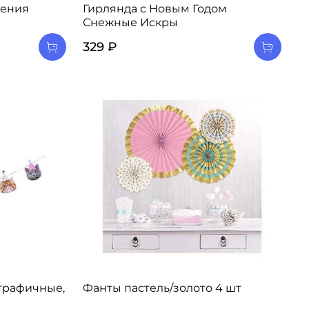
дения
Гирлянда с Новым Годом
Снежные Искры
329 ₽
графичные,
Фанты пастель/золото 4 шт