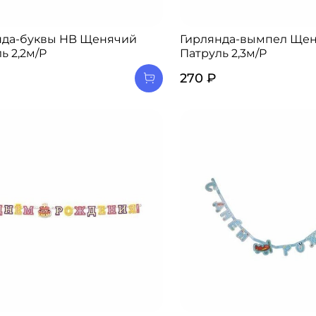
нда-буквы HB Щенячий
Гирлянда-вымпел Ще
ь 2,2м/P
Патруль 2,3м/P
270 ₽