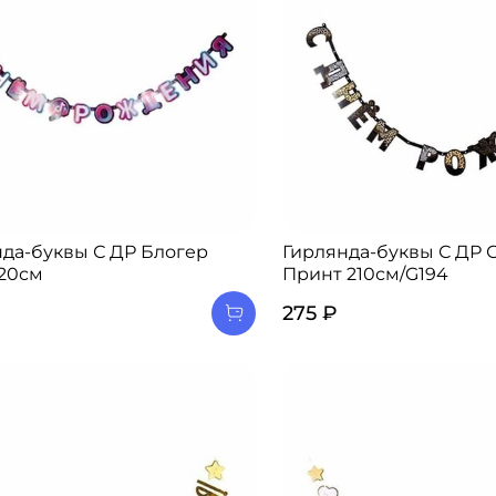
да-буквы С ДР Блогер
Гирлянда-буквы С ДР 
220см
Принт 210см/G194
275 ₽