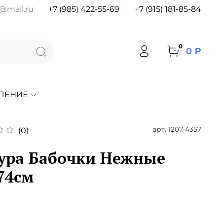
@mail.ru
+7 (985) 422-55-69
+7 (915) 181-85-84
0
0 ₽
ЛЕНИЕ
арт.
1207-4357
(0)
ура Бабочки Нежные
/74см