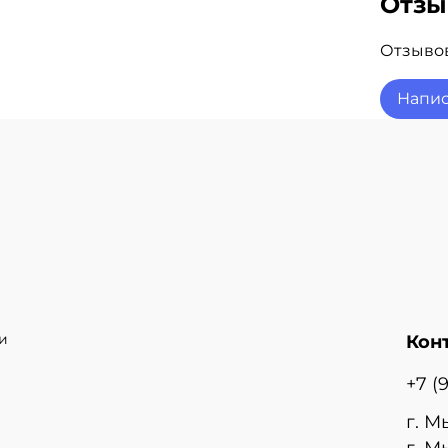
Отз
Отзывов
Напис
и
Кон
+7 (
г. М
г. М