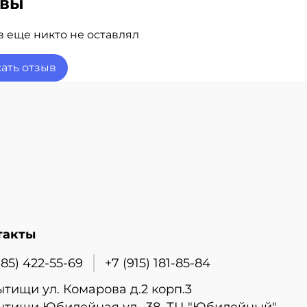
ывы
 еще никто не оставлял
ать отзыв
такты
985) 422-55-69
+7 (915) 181-85-84
ытищи ул. Комарова д.2 корп.3
ытищи Юбилейная ул., 38, ТЦ "Юбилейный"