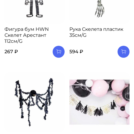
Фигура бум HWN
Рука Скелета пластик
Скелет Арестант
35см/G
112см/G
267 ₽
594 ₽