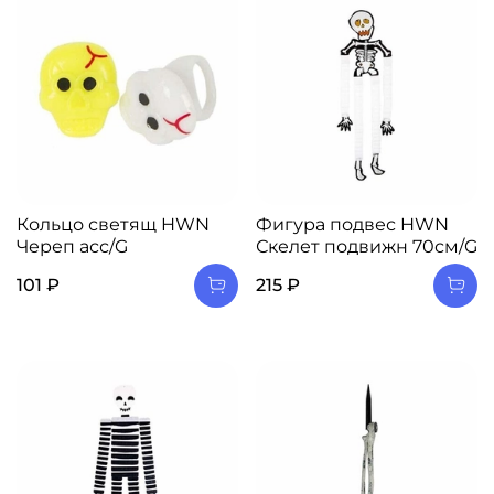
Кольцо светящ HWN
Фигура подвес HWN
Череп асс/G
Скелет подвижн 70см/G
101 ₽
215 ₽