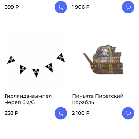
999 ₽
1 906 ₽
Гирлянда-вымпел
Пиньята Пиратский
Череп 6м/G
Корабль
238 ₽
2 100 ₽