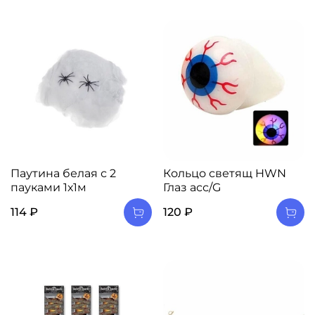
Паутина белая с 2
Кольцо светящ HWN
пауками 1х1м
Глаз асс/G
114 ₽
120 ₽