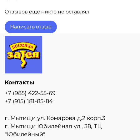
x 76 (H)см. Внимание! Реальный цвет товара
может незначительно отличаться от
Отзывов еще никто не оставлял
представленного на фотографии в зависимости
от настроек вашего монитора.
Написать отзыв
Стоимость товара указана с учётом надувки
гелием!
Контакты
+7 (985) 422-55-69
+7 (915) 181-85-84
г. Мытищи ул. Комарова д.2 корп.3
г. Мытищи Юбилейная ул., 38, ТЦ
"Юбилейный"