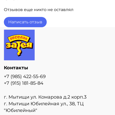
встроенный клапан -что упрощает надувание.
Шар изготовлен из качественных материалов
Отзывов еще никто не оставлял
(полимерная фольгированная пленка). Размер
шара в ненадутом виде 86x46см.Внимание!
Написать отзыв
Реальный цвет товара может незначительно
отличаться от представленного на фотографии в
зависимости от настроек вашего монитора.
Стоимость шара указа с учетом надувки гелием!
Контакты
+7 (985) 422-55-69
+7 (915) 181-85-84
г. Мытищи ул. Комарова д.2 корп.3
г. Мытищи Юбилейная ул., 38, ТЦ
"Юбилейный"