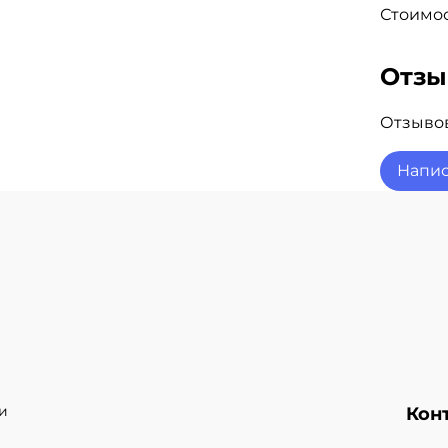
Стоимос
Отз
Отзывов
Напис
и
Кон