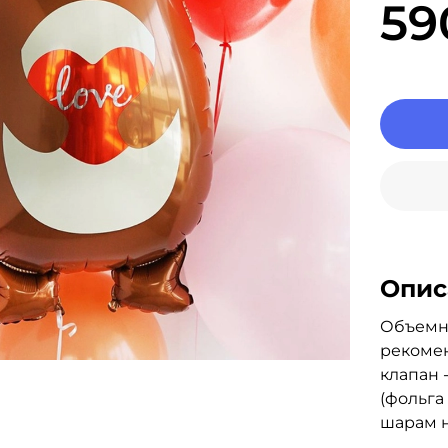
59
Опис
Объемна
рекомен
клапан 
(фольга
шарам н