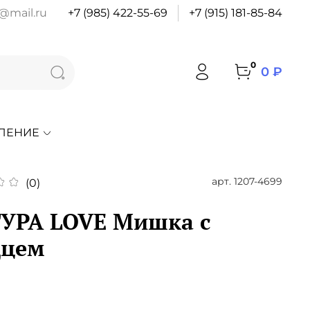
@mail.ru
+7 (985) 422-55-69
+7 (915) 181-85-84
0
0 ₽
ЛЕНИЕ
арт.
1207-4699
(0)
УРА LOVE Мишка с
дцем