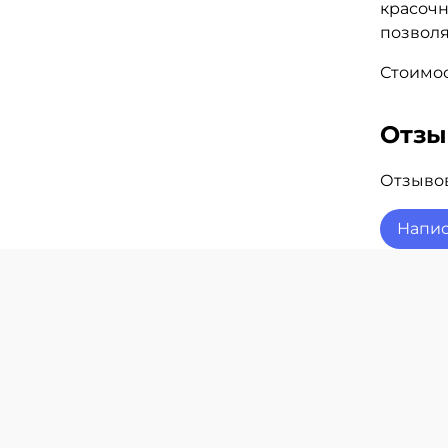
красочн
позволя
Стоимос
Отз
Отзывов
Напис