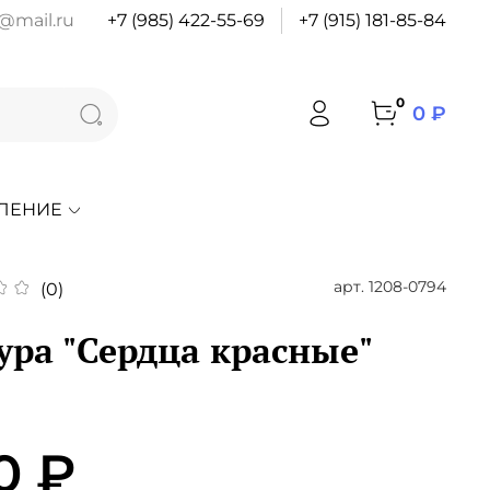
@mail.ru
+7 (985) 422-55-69
+7 (915) 181-85-84
0
0 ₽
ЛЕНИЕ
арт.
1208-0794
(0)
ура "Сердца красные"
0 ₽