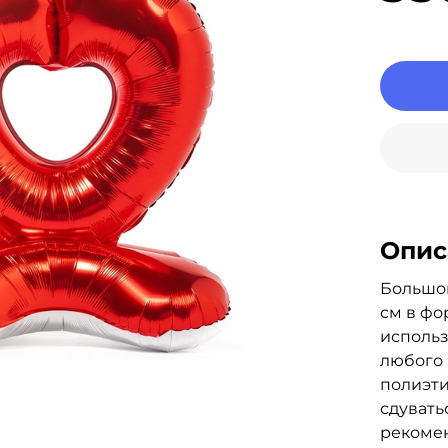
Опис
Большо
см в фо
использ
любого 
полиэти
сдувать
рекомен