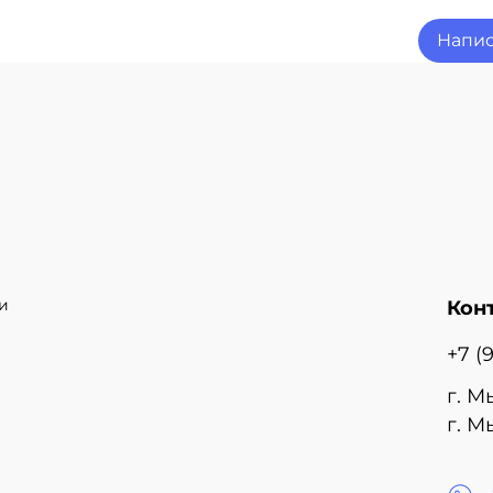
Напис
и
Кон
+7 (
г. М
г. М