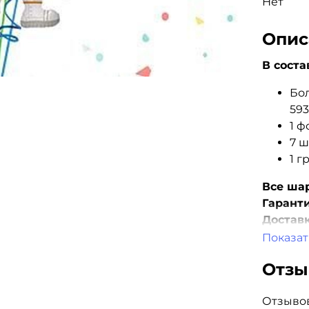
Нет
Опис
В соста
Бо
59
1 ф
7 
1 г
Все шар
Гаранти
Доставк
Показат
Отз
Отзывов