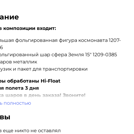
ание
в композиции входит:
льшая фольгированная фигура космонавта 1207-
36
ольгированный шар сфера Земля 15" 1209-0385
шаров металлик
рузик и пакет для транспортировки
ы обработаны Hi-Float
я полета 3 дня
а шаров в день заказа! Звоните!
ь полностью
ывы
 еще никто не оставлял