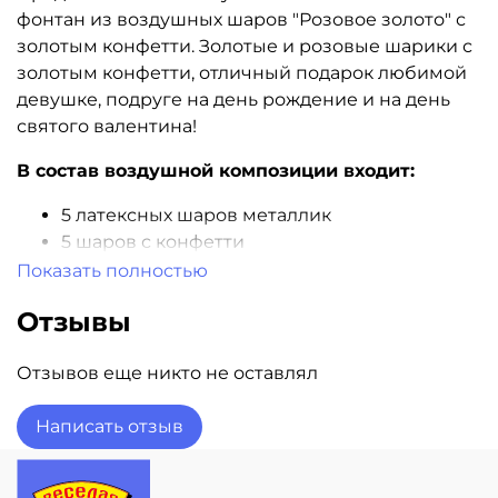
фонтан из воздушных шаров "Розовое золото" с
золотым конфетти. Золотые и розовые шарики с
золотым конфетти, отличный подарок любимой
девушке, подруге на день рождение и на день
святого валентина!
В состав воздушной композиции входит:
5 латексных шаров металлик
5 шаров с конфетти
1 грузик и пакет для транспортировки
Показать полностью
Все шары обработаны Hi-Float
Отзывы
Гарантия полета 3 дня
Доставка шаров в день заказа! Звоните!
Отзывов еще никто не оставлял
Написать отзыв