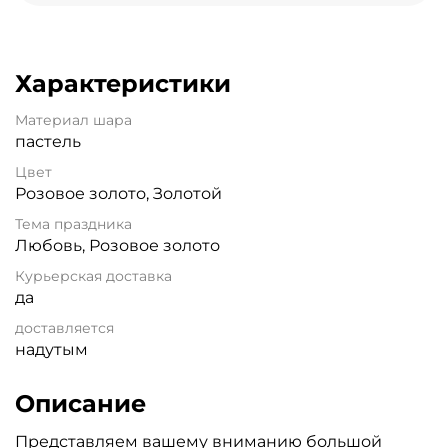
Характеристики
Материал шара
пастель
Цвет
Розовое золото, Золотой
Тема праздника
Любовь, Розовое золото
Курьерская доставка
да
доставляется
надутым
Описание
Представляем вашему вниманию большой