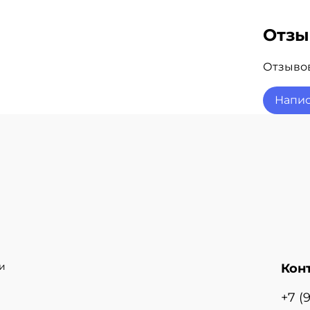
Отз
Отзывов
Напис
и
Кон
+7 (