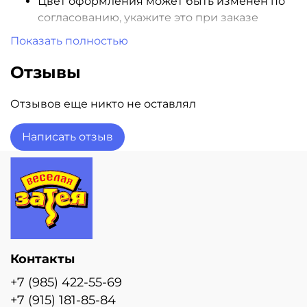
Цвет оформления может быть изменен по
согласованию, укажите это при заказе
Надпись, цвет, и рисунок на баннере
Показать полностью
индивидуальный под каждого клиента.
Стоимость указана за 24 часа аренды
Отзывы
Доставка и парковка оплачивается отдельно
Монтаж занимает 2 часа
Отзывов еще никто не оставлял
Пишите, звоните, спрашивайте прямо сейчас, и
Написать отзыв
мы поможем выбрать идеально подходящие для
Вас варианты оформлений! 😉
Контакты
+7 (985) 422-55-69
+7 (915) 181-85-84