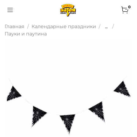
0
Главная
Календарные праздники
...
Пауки и паутина