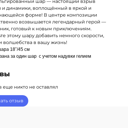
ольгированный шар — настоящий взрыв
 и динамики, воплощённый в яркой и
нающейся форме! В центре композиции
ственно возвышается легендарный герой —
ник, готовый к новым приключениям.
те этому шару добавить немного скорости,
и волшебства в вашу жизнь!
ара 18"/45 см
зана за один шар
с учетом надувки гелием
ывы
 еще никто не оставлял
ать отзыв