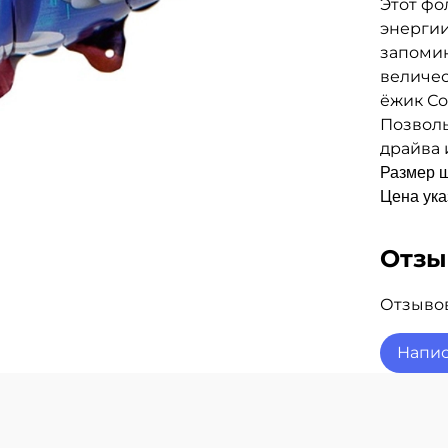
Этот ф
энергии
запоми
величе
ёжик Со
Позволь
драйва 
Размер ш
Цена ука
Отз
Отзывов
Напис