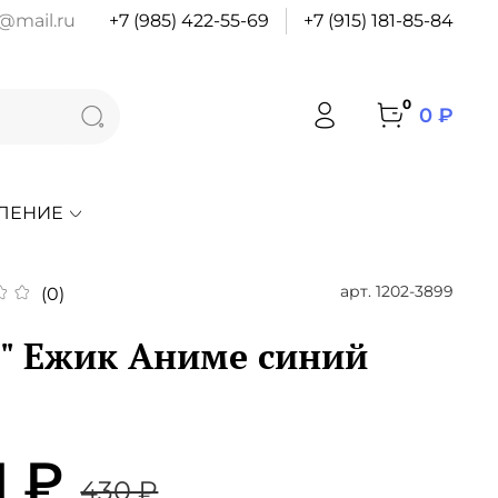
@mail.ru
+7 (985) 422-55-69
+7 (915) 181-85-84
0
0 ₽
ЛЕНИЕ
арт.
1202-3899
(0)
8" Ежик Аниме синий
1 ₽
430 ₽