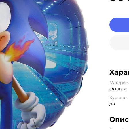
Хара
Материа
фольга
Курьерск
да
Опис