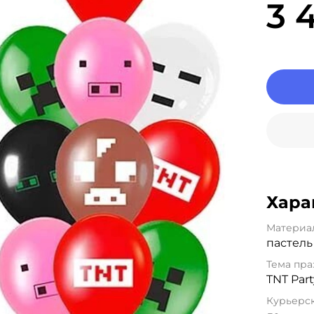
3 
Хара
Материа
пастель
Тема пра
TNT Part
Курьерск