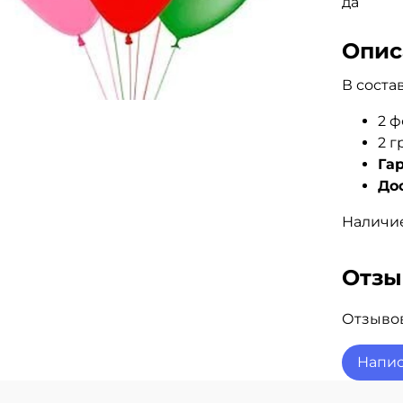
да
Опис
В соста
2 ф
2 г
Гар
До
Наличие
Отз
Отзывов
Напис