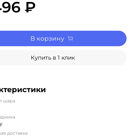
496 ₽
В корзину
Купить в 1 клик
ктеристики
л шара
здника
y
ая доставка