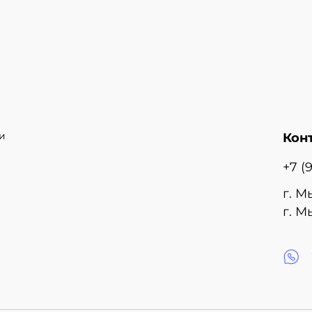
и
Кон
+7 (
г. М
г. М