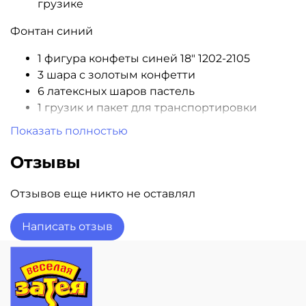
грузике
Фонтан синий
1 фигура конфеты синей 18" 1202-2105
3 шара с золотым конфетти
6 латексных шаров пастель
1 грузик и пакет для транспортировки
Показать полностью
Фонтан розовый
Отзывы
1 фигура конфета розовая 18" 1202-2106
3 шара с золотым конфетти
Отзывов еще никто не оставлял
6 розовых латексных шаров пастель
1 грузик и 1 пакет для транспортировки
Написать отзыв
всего 3 грузика и 2 пакета для
транспортировки
Все шары обработаны Hi-Float
Гарантия полета 3 дня