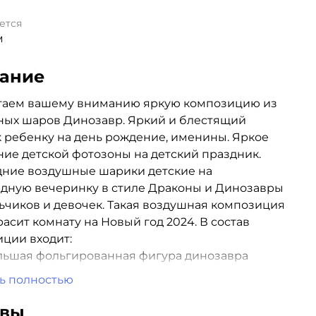
ется
м
ание
гаем вашему вниманию яркую композицию из
ных шаров Динозавр. Яркий и блестящий
 ребенку на день рождение, именины. Яркое
ие детской фотозоны на детский праздник.
дние воздушные шарики детские на
дную вечеринку в стиле Драконы и Динозавры
ьчиков и девочек. Такая воздушная композиция
расит комнату на Новый год 2024. В состав
ции входит:
льшая фольгированная фигура динозавра
зеленых воздушных шаров, хром
ь полностью
рузик, 1 пакет для транспортировки
 шары обработаны Hi-Float
ывы