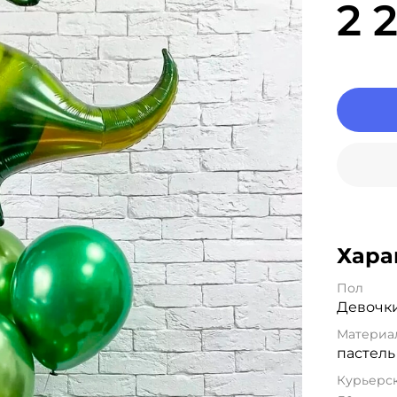
2 
Хара
Пол
Девочк
Материа
пастель
Курьерск