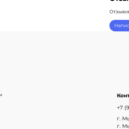
Гар
Дос
Отзывов
Зв
Напис
и
Кон
+7 (
г. М
г. М