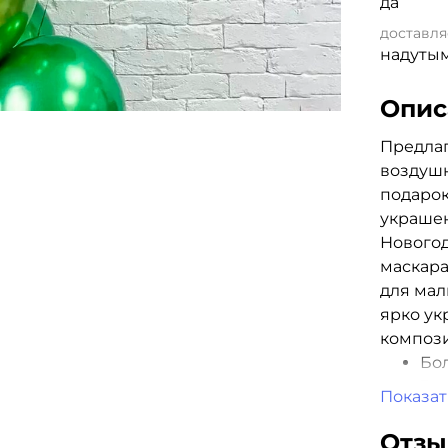
да
доставля
надуты
Опис
Предла
воздуш
подарок
украшен
Нового
маскара
для мал
ярко ук
компози
Бо
7 
Показат
1 г
Все
Отз