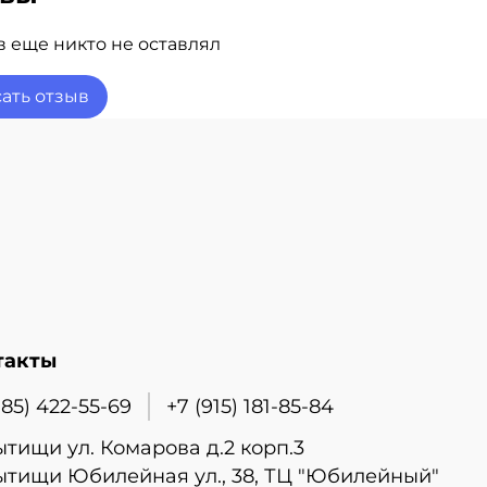
антия полета 3 дня
тавка воздушных шариков в день заказа!
 еще никто не оставлял
оните!
ать отзыв
такты
985) 422-55-69
+7 (915) 181-85-84
ытищи ул. Комарова д.2 корп.3
ытищи Юбилейная ул., 38, ТЦ "Юбилейный"