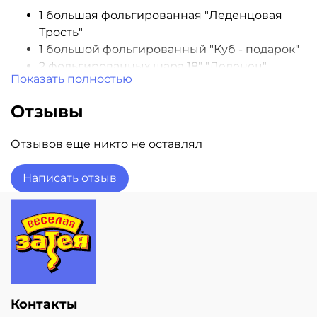
1 большая фольгированная "Леденцовая
Трость"
1 большой фольгированный "Куб - подарок"
2 фольгированных шара 18" "Леденец"
Показать полностью
1 красная фольгированная звезда 18"
1 белая фольгированная звезда 18"
Отзывы
2 латексных белых шара 14"
Грузик и пакет для транспортировки
Отзывов еще никто не оставлял
Все шары обработаны Hi-Float
Гарантия полета шаров - 3 дня
Написать отзыв
Наличие шаров уточняйте при заказе
Контакты