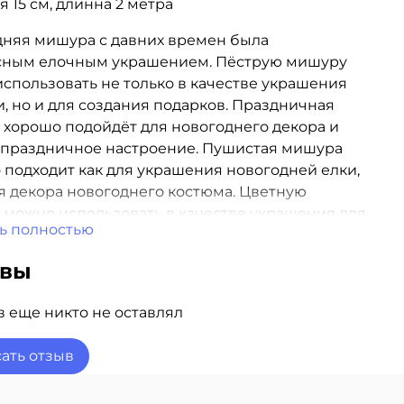
 15 см, длинна 2 метра
няя мишура с давних времен была
сным елочным украшением. Пёструю мишуру
спользовать не только в качестве украшения
и, но и для создания подарков. Праздничная
хорошо подойдёт для новогоднего декора и
 праздничное настроение. Пушистая мишура
 подходит как для украшения новогодней елки,
ля декора новогоднего костюма. Цветную
можно использовать в качестве украшения для
ь полностью
ней фотозоны.
ывы
 еще никто не оставлял
ать отзыв