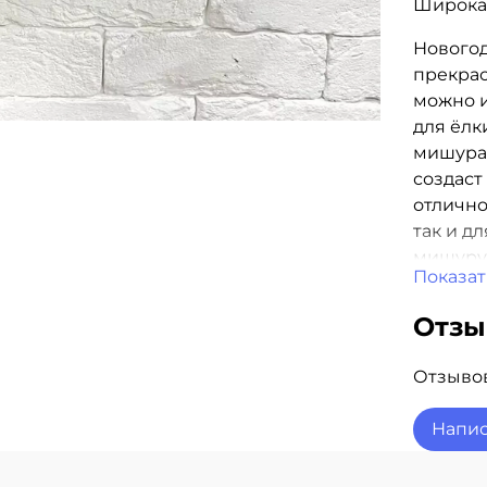
Широкая
Новогод
прекра
можно и
для ёлк
мишура 
создаст
отлично
так и д
мишуру 
Показат
новогод
Отз
Отзывов
Напис