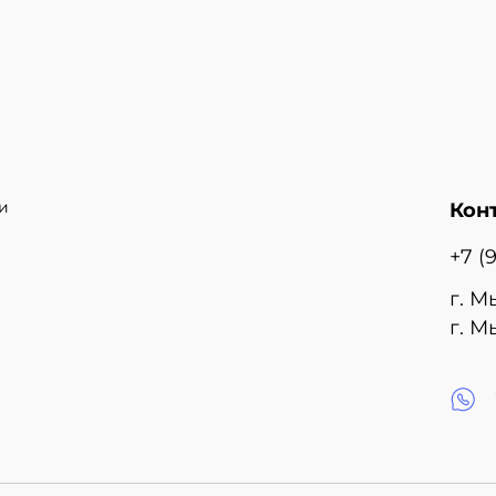
и
Кон
+7 (
г. М
г. М