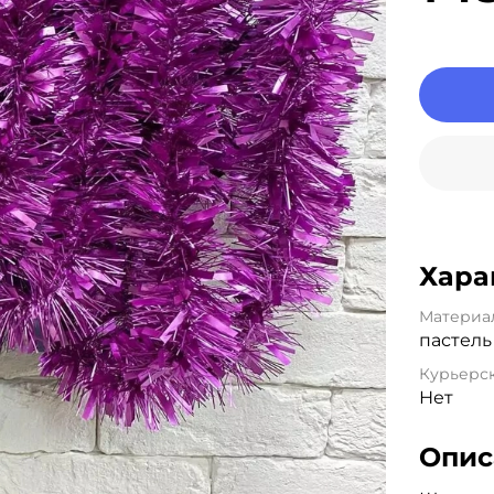
Хара
Материа
пастель
Курьерск
Нет
Опис