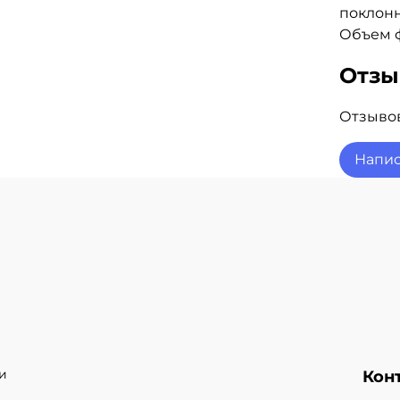
поклонн
Объем ф
Отз
Отзывов
Напис
и
Кон