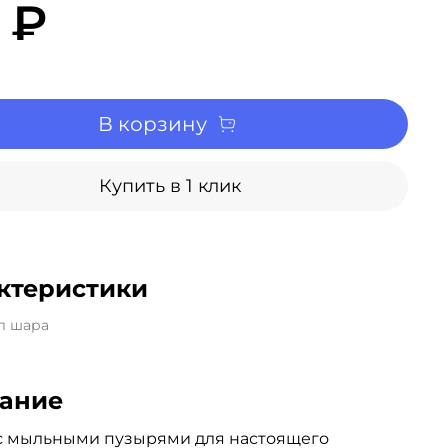
1 ₽
В корзину
Купить в 1 клик
ктеристики
л шара
ание
 с мыльными пузырями для настоящего