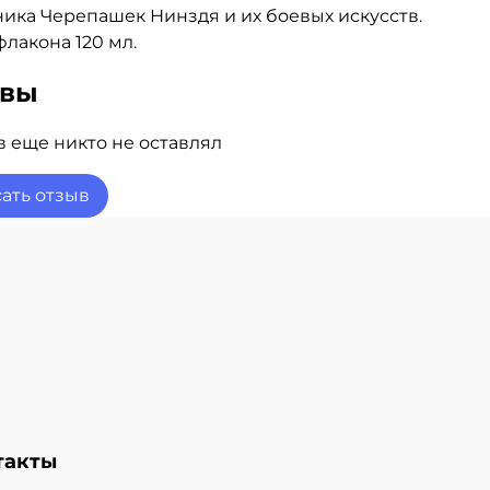
ика Черепашек Нинздя и их боевых искусств.
лакона 120 мл.
ывы
 еще никто не оставлял
ать отзыв
такты