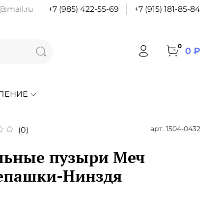
@mail.ru
+7 (985) 422-55-69
+7 (915) 181-85-84
0
0 ₽
ЛЕНИЕ
арт.
1504-0432
(0)
ьные пузыри Меч
епашки-Нинздя