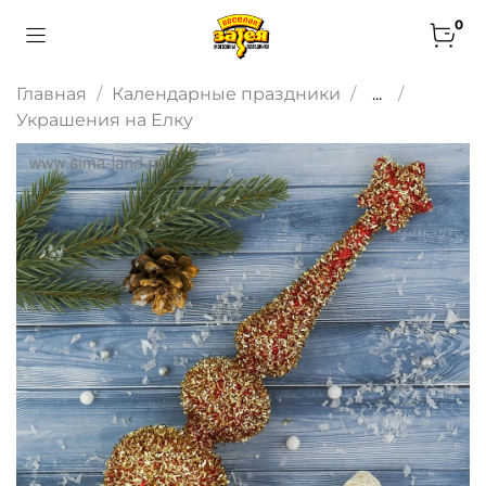
0
Главная
Календарные праздники
...
Украшения на Елку