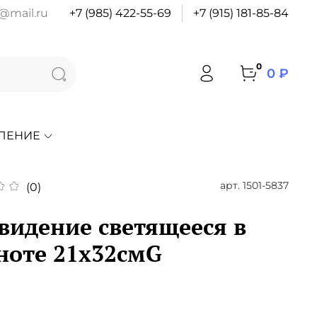
@mail.ru
+7 (985) 422-55-69
+7 (915) 181-85-84
0
0 ₽
ЛЕНИЕ
арт.
1501-5837
(0)
видение светящееся в
ноте 21х32смG