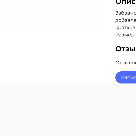
Опис
Забавно
добавле
кратко
Размер 
Отз
Отзывов
Напис