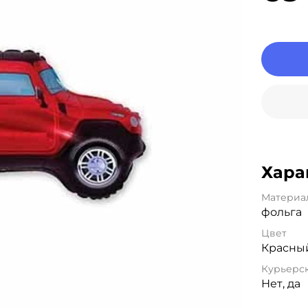
Хара
Материа
фольга
Цвет
Красны
Курьерск
Нет, да