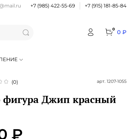
@mail.ru
+7 (985) 422-55-69
+7 (915) 181-85-84
0
0 ₽
ЛЕНИЕ
арт.
1207-1055
(0)
 фигура Джип красный
0 ₽