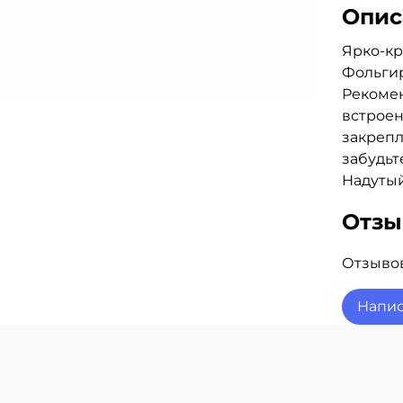
Опис
Ярко-кр
Фольги
Рекомен
встроен
закрепл
забудьт
Надутый
Отз
Отзывов
Напис