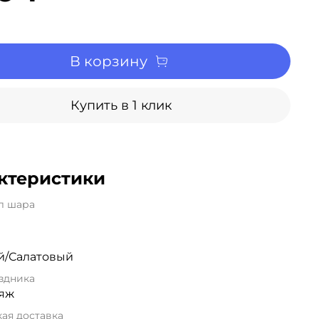
В корзину
Купить в 1 клик
ктеристики
л шара
й/Салатовый
здника
яж
ая доставка