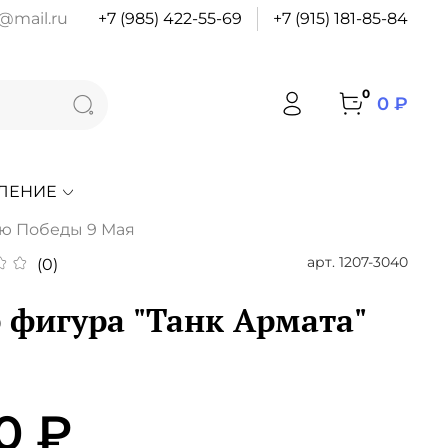
@mail.ru
+7 (985) 422-55-69
+7 (915) 181-85-84
0
0 ₽
ЛЕНИЕ
ю Победы 9 Мая
арт.
1207-3040
(0)
 фигура "Танк Армата"
0 ₽