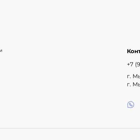
и
Кон
+7 (
г. М
г. М