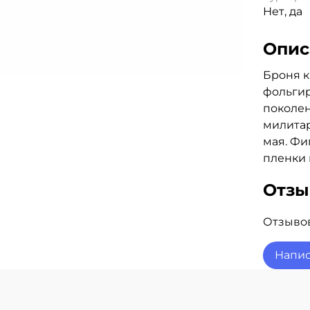
Нет, да
Опис
Броня к
фольгир
поколе
милитар
мая. Фи
пленки 
Отз
Отзывов
Напис