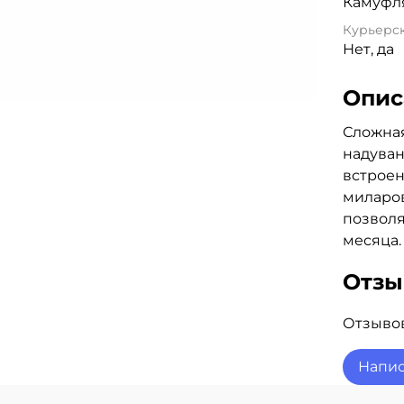
Камуфл
Курьерск
Нет, да
Опис
Сложная
надуван
встроен
миларов
позволя
месяца.
Отз
Отзывов
Напис