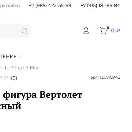
@mail.ru
+7 (985) 422-55-69
+7 (915) 181-85-84
0
0 ₽
ЛЕНИЕ
ю Победы 9 Мая
арт.
1207-0942
(0)
 фигура Вертолет
сный