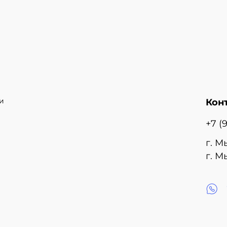
и
Кон
+7 (
г. М
г. М