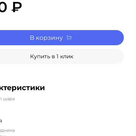
0 ₽
В корзину
Купить в 1 клик
ктеристики
л шара
й
здника