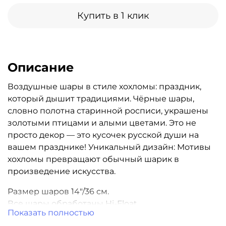
Купить в 1 клик
Описание
Воздушные шары в стиле хохломы: праздник,
который дышит традициями. Чёрные шары,
словно полотна старинной росписи, украшены
золотыми птицами и алыми цветами. Это не
просто декор — это кусочек русской души на
вашем празднике! Уникальный дизайн: Мотивы
хохломы превращают обычный шарик в
произведение искусства.
Размер шаров 14"/36 см.
Все шары обработаны Hi-Float.
Показать полностью
Гарантия полета 3 дня