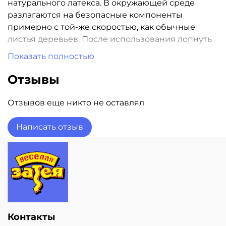
натурального латекса. В окружающей среде
разлагаются на безопасные компоненты
примерно с той-же скоростью, как обычные
листья деревьев. После использования лопнуть
и утилизировать как бытовой отход.
Показать полностью
Цена указана за один надутый шар гелием
Отзывы
Все шары обработаны Hi-Float
Отзывов еще никто не оставлял
Гарантия полета 3 дня
Написать отзыв
Контакты