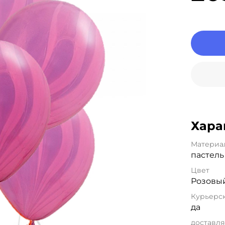
Хара
Материа
пастель
Цвет
Розовы
Курьерск
да
доставля