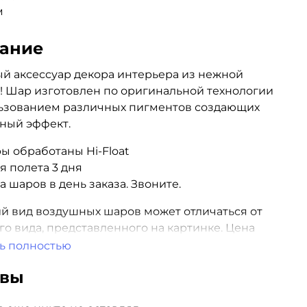
м
ание
й аксессуар декора интерьера из нежной
! Шар изготовлен по оригинальной технологии
льзованием различных пигментов создающих
ный эффект.
ы обработаны Hi-Float
я полета 3 дня
а шаров в день заказа. Звоните.
 вид воздушных шаров может отличаться от
о вида, представленного на картинке. Цена
 за один надутый шарик.
ь полностью
ывы