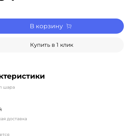
В корзину
Купить в 1 клик
ктеристики
л шара
й
ая доставка
ется