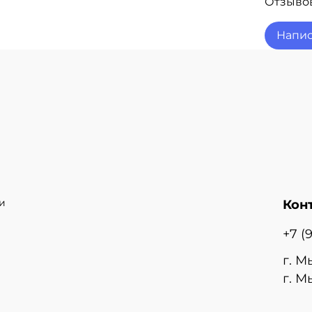
Отзывов
Напис
и
Кон
+7 (
г. М
г. М