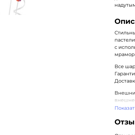
надуты
Опис
Стильны
пастели
с испо
мрамор
Все шар
Гаранти
Доставк
Внешний
внешнег
указана
Показат
Отз