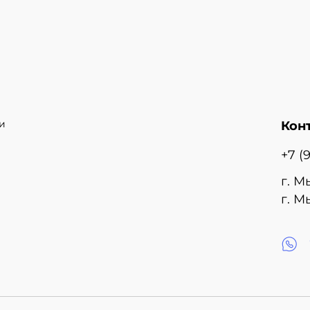
и
Кон
+7 (
г. М
г. М