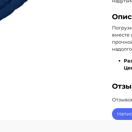
надуты
Опис
Погрузи
вместе 
прочной
надолго
Ра
Це
Отз
Отзывов
Напис