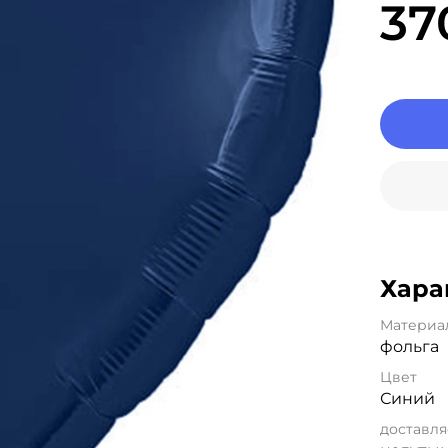
37
Хара
Материа
фольга
Цвет
Синий
доставля