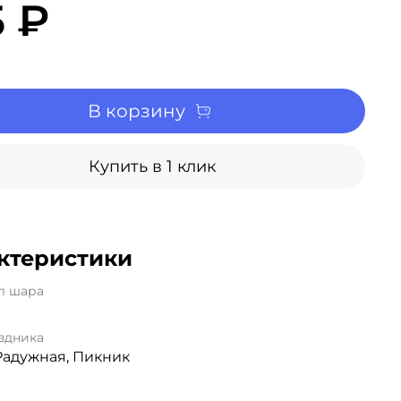
5 ₽
В корзину
Купить в 1 клик
ктеристики
л шара
здника
Радужная, Пикник