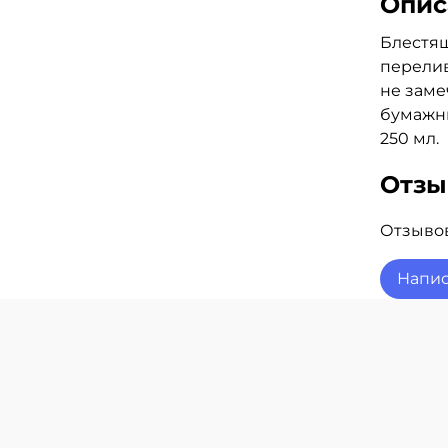
Опис
Блестящ
перелив
не заме
бумажн
250 мл.
Отз
Отзывов
Напис