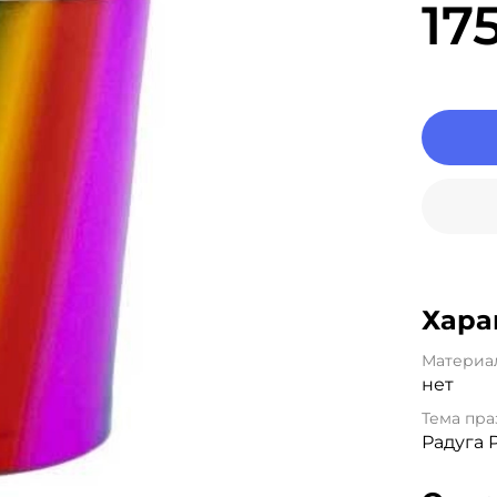
17
Хара
Материа
нет
Тема пра
Радуга 