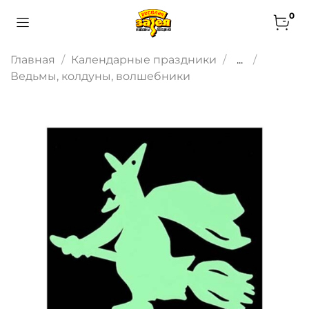
0
Главная
Календарные праздники
...
Ведьмы, колдуны, волшебники