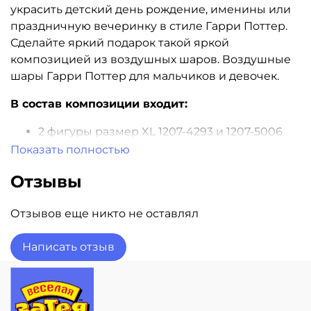
украсить детский день рождение, именины или
праздничную вечеринку в стиле Гарри Поттер.
Сделайте яркий подарок такой яркой
композицией из воздушных шаров. Воздушные
шары Гарри Поттер для мальчиков и девочек.
В состав композиции входит:
2 фигуры размер XL 1207-4293 и 1207-5006
1 фольгированный шар 18" с
Показать полностью
индивидуальной надписью
Отзывы
5 шаров пастель
3 шара металлик
Отзывов еще никто не оставлял
3 шара хром
2 груза, 2 пакета для транспортировки
Написать отзыв
Все шары обработаны Hi-Float
Гарантия полета 3 дня
Доставка шаров в день заказа! Звоните!