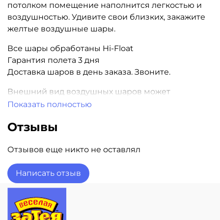
потолком помещение наполнится легкостью и
воздушностью. Удивите свои близких, закажите
желтые воздушные шары.
Все шары обработаны Hi-Float
Гарантия полета 3 дня
Доставка шаров в день заказа. Звоните.
Внешний вид воздушных шаров может
отличаться от внешнего вида, представленного
Показать полностью
на картинке. Цена указана за один надутый
Отзывы
шарик.
Отзывов еще никто не оставлял
Написать отзыв