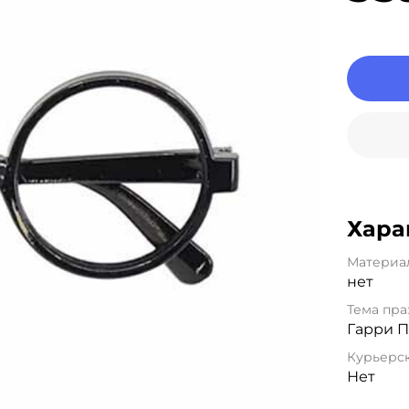
Хара
Материа
нет
Тема пра
Гарри 
Курьерск
Нет