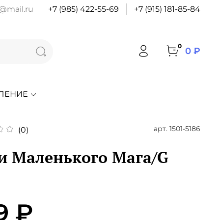
@mail.ru
+7 (985) 422-55-69
+7 (915) 181-85-84
0
0 ₽
ЛЕНИЕ
арт.
1501-5186
(0)
и Маленького Мага/G
9 ₽