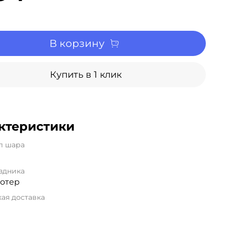
В корзину
Купить в 1 клик
ктеристики
л шара
здника
Потер
ая доставка