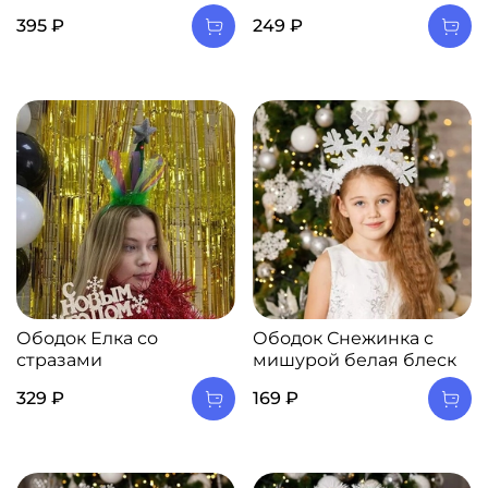
395 ₽
249 ₽
Ободок Елка со
Ободок Снежинка с
стразами
мишурой белая блеск
329 ₽
169 ₽