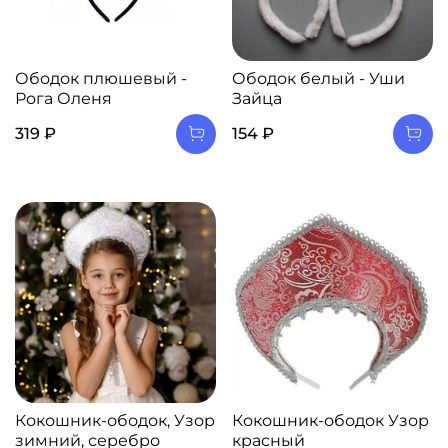
Ободок плюшевый -
Ободок белый - Уши
Рога Оленя
Зайца
319 ₽
154 ₽
Кокошник-ободок, Узор
Кокошник-ободок Узор
зимний, серебро
красный