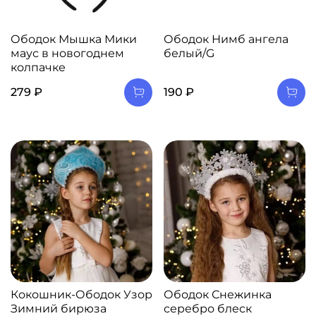
Ободок Мышка Мики
Ободок Нимб ангела
маус в новогоднем
белый/G
колпачке
279 ₽
190 ₽
Кокошник-Ободок Узор
Ободок Снежинка
Зимний бирюза
серебро блеск