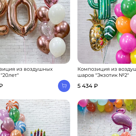
зиция из воздушных
Композиция из возду
"20лет"
шаров "Экзотик №2"
 ₽
5 434 ₽