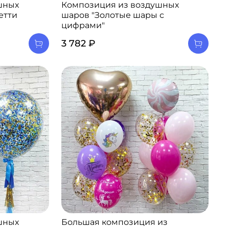
шных
Композиция из воздушных
етти
шаров "Золотые шары с
цифрами"
3 782 ₽
шных
Большая композиция из