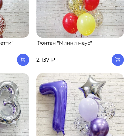
етти"
Фонтан "Минни маус"
2 137 ₽