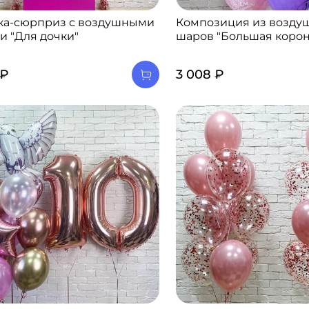
ка-сюрприз с воздушными
Композиция из возду
и "Для дочки"
шаров "Большая корон
 ₽
3 008 ₽