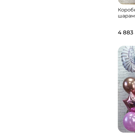
Короб
шарам
4 883