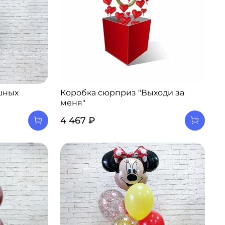
шных
Коробка сюрприз "Выходи за
меня"
4 467 ₽