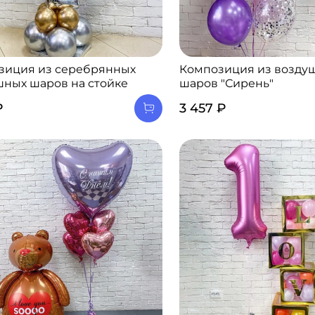
зиция из серебрянных
Композиция из возду
шных шаров на стойке
шаров "Сирень"
₽
3 457 ₽