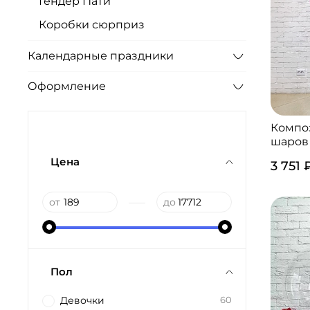
Гендер Пати
Коробки сюрприз
Календарные праздники
Оформление
Компо
шаров 
Цена
3 751 
—
от
до
Пол
Девочки
60