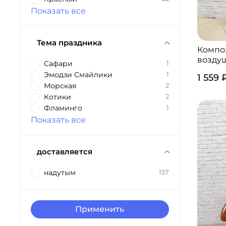
Показать все
Тема праздника
Компо
возду
Сафари
1
Эмодзи Смайлики
1
1 559 
Морская
2
Котики
2
Фламинго
1
Показать все
доставляется
надутым
157
Применить