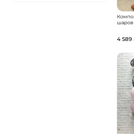
Компо
шаров
4 589