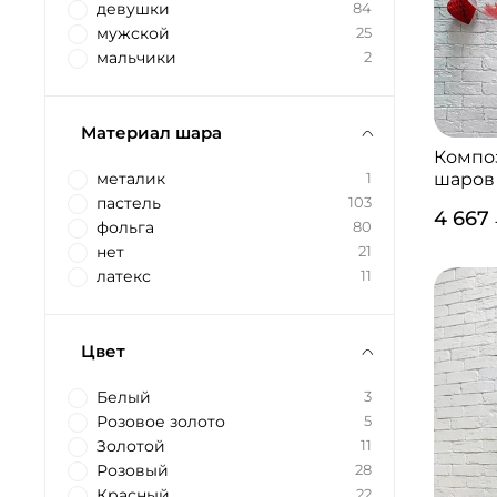
девушки
84
мужской
25
мальчики
2
Материал шара
Компо
шаров
металик
1
пастель
103
4 667
фольга
80
нет
21
латекс
11
Цвет
Белый
3
Розовое золото
5
Золотой
11
Розовый
28
Красный
22